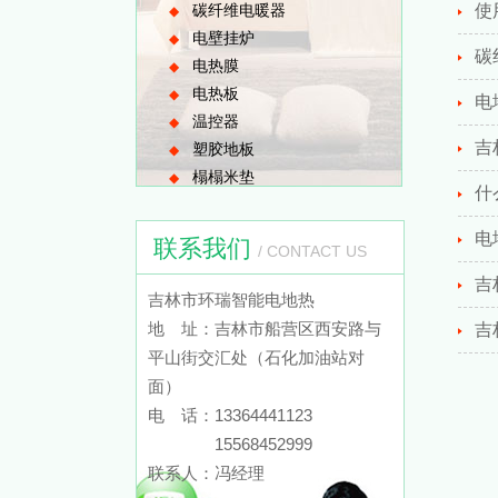
碳纤维电暖器
使
◆
电壁挂炉
◆
碳
电热膜
◆
电热板
◆
电
温控器
◆
吉
塑胶地板
◆
榻榻米垫
◆
什
电
联系我们
/ CONTACT US
吉
吉林市环瑞智能电地热
地 址：吉林市船营区西安路与
吉
平山街交汇处（石化加油站对
面）
电 话：13364441123
15568452999
联系人：冯经理