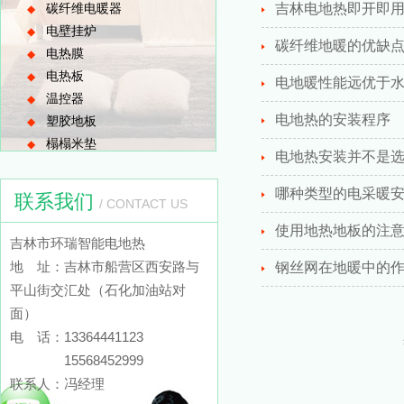
碳纤维电暖器
吉林电地热即开即
◆
电壁挂炉
◆
碳纤维地暖的优缺点
电热膜
◆
电热板
◆
电地暖性能远优于
温控器
◆
电地热的安装程序
塑胶地板
◆
榻榻米垫
◆
电地热安装并不是
哪种类型的电采暖
联系我们
/ CONTACT US
使用地热地板的注
吉林市环瑞智能电地热
地 址：吉林市船营区西安路与
钢丝网在地暖中的
平山街交汇处（石化加油站对
面）
电 话：13364441123
15568452999
联系人：冯经理