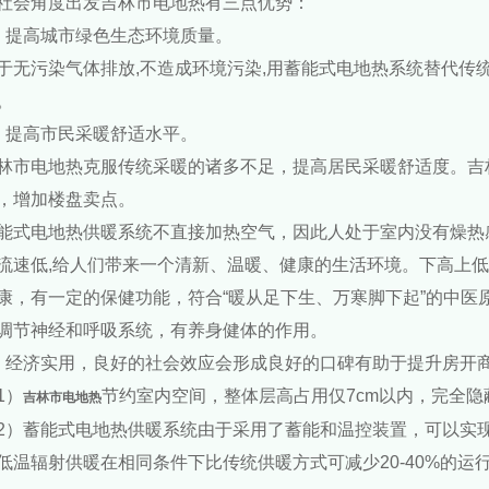
会角度出发吉林市电地热有三点优势：
提高城市绿色生态环境质量。
无污染气体排放,不造成环境污染,用蓄能式电地热系统替代传
。
提高市民采暖舒适水平。
市电地热克服传统采暖的诸多不足，提高居民采暖舒适度。吉
，增加楼盘卖点。
式电地热供暖系统不直接加热空气，因此人处于室内没有燥热
流速低,给人们带来一个清新、温暖、健康的生活环境。下高上
康，有一定的保健功能，符合“暖从足下生、万寒脚下起”的中医
调节神经和呼吸系统，有养身健体的作用。
经济实用，良好的社会效应会形成良好的口碑有助于提升房开
1）
节约室内空间，整体层高占用仅7cm以内，完全
吉林市电地热
）蓄能式电地热供暖系统由于采用了蓄能和温控装置，可以实现
低温辐射供暖在相同条件下比传统供暖方式可减少20-40%的运