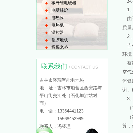
从社
碳纤维电暖器
◆
1、
电壁挂炉
◆
电热膜
◆
由于
电热板
◆
质量
温控器
◆
2、
塑胶地板
◆
吉林
榻榻米垫
◆
环境
蓄能
联系我们
/ CONTACT US
空气
吉林市环瑞智能电地热
体健
地 址：吉林市船营区西安路与
谢、
平山街交汇处（石化加油站对
3、
面）
（
电 话：13364441123
（2
15568452999
算，
联系人：冯经理