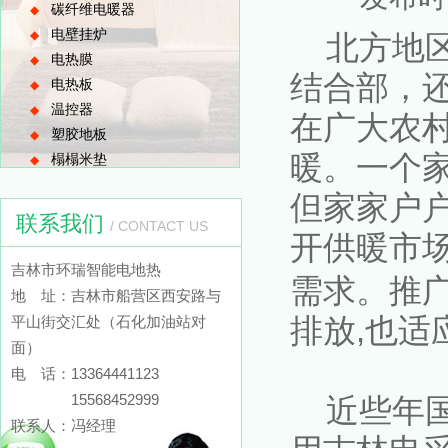
碳纤维电暖器
◆
电壁挂炉
◆
北方地区
电热膜
◆
结合部，
电热板
◆
温控器
◆
在广大农
塑胶地板
◆
暖。一个
榻榻米垫
◆
但家家户
联系我们
/ CONTACT US
开供暖市
吉林市环瑞智能电地热
需求。推
地 址：吉林市船营区西安路与
排放,也适
平山街交汇处（石化加油站对
面）
电 话：13364441123
15568452999
近些年国
联系人：冯经理