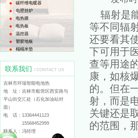
碳纤维电暖器
◆
电壁挂炉
◆
辐射是能
电热膜
◆
等不同辐
电热板
◆
温控器
◆
还要看其
塑胶地板
◆
下可用于
榻榻米垫
◆
查等用途
联系我们
/ CONTACT US
康，如核
吉林市环瑞智能电地热
的。但在
地 址：吉林市船营区西安路与
射，而是
平山街交汇处（石化加油站对
面）
关键还是
电 话：13364441123
的范围，
15568452999
联系人：冯经理