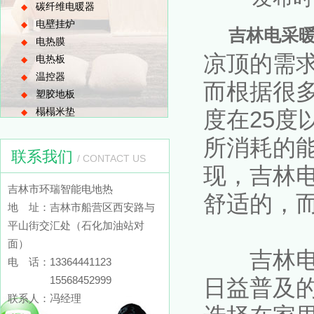
碳纤维电暖器
◆
电壁挂炉
◆
吉林电采
电热膜
◆
凉顶的需
电热板
◆
温控器
◆
而根据很
塑胶地板
◆
榻榻米垫
度在25度
◆
所消耗的
联系我们
/ CONTACT US
现，吉林电
吉林市环瑞智能电地热
舒适的，
地 址：吉林市船营区西安路与
平山街交汇处（石化加油站对
面）
吉林电采
电 话：13364441123
15568452999
日益普及
联系人：冯经理