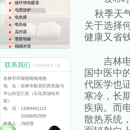
碳纤维电暖器
◆
电壁挂炉
◆
秋季天气
电热膜
◆
关于选择
电热板
◆
温控器
◆
健康又省
塑胶地板
◆
榻榻米垫
◆
吉林电采
联系我们
/ CONTACT US
国中医中的
吉林市环瑞智能电地热
代医学也
地 址：吉林市船营区西安路与
寒冷，长
平山街交汇处（石化加油站对
面）
疾病。而
电 话：13364441123
15568452999
散热系统
联系人：冯经理